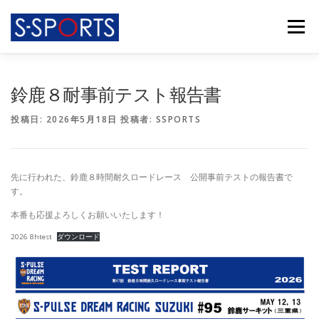
コ
ン
メニュー
テ
ン
ツ
へ
FEATURES
ABOUT
ACTIVITY
PARTNERS
鈴鹿８耐事前テスト報告書
ス
キ
投稿日:
2026年5月18日
投稿者:
SSPORTS
ッ
プ
TEAM
INFORMATION
RECRUIT
CONTACT
先に行われた、鈴鹿８時間耐久ロードレース 公開事前テストの報告書で
す。
本番も応援よろしくお願いいたします！
2026 8htest
ダウンロード