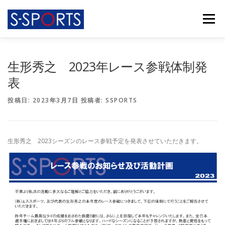
コ
ン
メニュー
テ
ン
ツ
へ
FEATURES
ABOUT
ACTIVITY
PARTNERS
生形秀之 2023年レース参戦体制発
ス
キ
表
ッ
プ
TEAM
INFORMATION
RECRUIT
CONTACT
投稿日:
2023年3月7日
投稿者:
SSPORTS
生形秀之 2023シーズンのレース参戦予定を発表させていただきます。