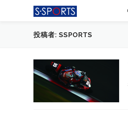
コ
ン
テ
ン
ツ
投稿者:
SSPORTS
へ
ス
キ
ッ
プ